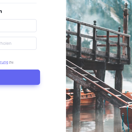
n
ärung
zu.